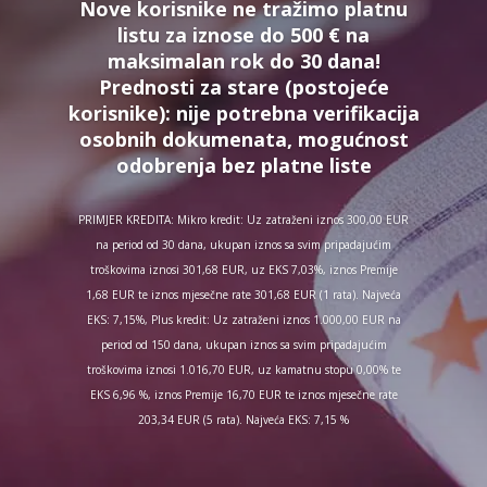
Nove korisnike ne tražimo platnu
listu za iznose do 500 € na
maksimalan rok do 30 dana!
Prednosti za stare (postojeće
korisnike):
nije potrebna verifikacija
osobnih dokumenata, mogućnost
odobrenja bez platne liste
PRIMJER KREDITA: Mikro kredit: Uz zatraženi iznos 300,00 EUR
na period od 30 dana, ukupan iznos sa svim pripadajućim
troškovima iznosi 301,68 EUR, uz EKS 7,03%, iznos Premije
1,68 EUR te iznos mjesečne rate 301,68 EUR (1 rata). Najveća
EKS: 7,15%, Plus kredit: Uz zatraženi iznos 1.000,00 EUR na
period od 150 dana, ukupan iznos sa svim pripadajućim
troškovima iznosi 1.016,70 EUR, uz kamatnu stopu 0,00% te
EKS 6,96 %, iznos Premije 16,70 EUR te iznos mjesečne rate
203,34 EUR (5 rata). Najveća EKS: 7,15 %