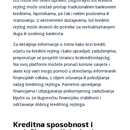
što može biti teško ispraviti. Dugotrajno loš kreditni
rejting može otežati pristup tradicionalnim bankovnim
kreditima, hipotekama, pa čak i nekim poslovima ili
stanovanju. U ekstremnim slučajevima, loš kreditni
rejting može dovesti do potrebe za restrukturiranjem
duga ili osobnog bankrota.
Za detaljnije informacije o tome kako brzi krediti
utječu na kreditni rejting i kako upravljati zaduženjima,
preporučuje se posjetiti stranicu brzkreditonlajn.bg.
Na ovoj platformi možete pronaći korisne savjete i
alate koji vam mogu pomoći u donošenju informiranih
financijskih odluka, s ciljem očuvanja ili poboljšanja
vašeg kreditnog rejtinga. Pametno upravljanje
financijama i izbjegavanje prekomjernog zaduživanja
ključni su za dugoročnu financijsku stabilnost i
održavanje dobrog kreditnog rejtinga.
Kreditna sposobnost i