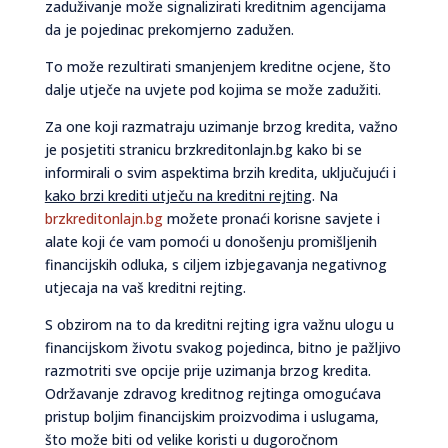
zaduživanje može signalizirati kreditnim agencijama
da je pojedinac prekomjerno zadužen.
To može rezultirati smanjenjem kreditne ocjene, što
dalje utječe na uvjete pod kojima se može zadužiti.
Za one koji razmatraju uzimanje brzog kredita, važno
je posjetiti stranicu brzkreditonlajn.bg kako bi se
informirali o svim aspektima brzih kredita, uključujući i
kako brzi krediti utječu na kreditni rejting
. Na
brzkreditonlajn.bg
možete pronaći korisne savjete i
alate koji će vam pomoći u donošenju promišljenih
financijskih odluka, s ciljem izbjegavanja negativnog
utjecaja na vaš kreditni rejting.
S obzirom na to da kreditni rejting igra važnu ulogu u
financijskom životu svakog pojedinca, bitno je pažljivo
razmotriti sve opcije prije uzimanja brzog kredita.
Održavanje zdravog kreditnog rejtinga omogućava
pristup boljim financijskim proizvodima i uslugama,
što može biti od velike koristi u dugoročnom