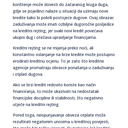
korištenje može dovesti do začaranog kruga duga,
gdje se pojedinci nalaze u situaciji da uzimaju nove
kredite kako bi pokrili postojeće dugove. Ovaj obrazac
zaduživanja može imati ozbiljne dugoročne posljedice
na kreditni rejting, jer svaki novi kredit povećava
ukupni dug i otežava upravljanje financijama.
Kreditni rejting se ne mijenja preko noći, ali
konstantno oslanjanje na brze kredite može postupno
erodirati kreditnu ocjenu. To je zato što kreditne
agencije promatraju obrasce ponašanja u zaduživanju
i otplati dugova.
Ako se brzi krediti redovito koriste kao način
financiranja, to može ukazivati na nedostatak
financijske discipline ili stabilnosti, što negativno
utječe na kreditni rejting.
Pored toga, neispunjavanje obveza otplate može
rezultirati negativnim unosima u kreditnoj povijesti,