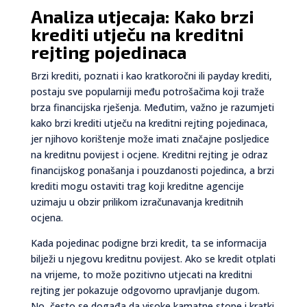
Analiza utjecaja: Kako brzi
krediti utječu na kreditni
rejting pojedinaca
Brzi krediti, poznati i kao kratkoročni ili payday krediti,
postaju sve popularniji među potrošačima koji traže
brza financijska rješenja. Međutim, važno je razumjeti
kako brzi krediti utječu na kreditni rejting pojedinaca,
jer njihovo korištenje može imati značajne posljedice
na kreditnu povijest i ocjene. Kreditni rejting je odraz
financijskog ponašanja i pouzdanosti pojedinca, a brzi
krediti mogu ostaviti trag koji kreditne agencije
uzimaju u obzir prilikom izračunavanja kreditnih
ocjena.
Kada pojedinac podigne brzi kredit, ta se informacija
bilježi u njegovu kreditnu povijest. Ako se kredit otplati
na vrijeme, to može pozitivno utjecati na kreditni
rejting jer pokazuje odgovorno upravljanje dugom.
No, često se događa da visoke kamatne stope i kratki