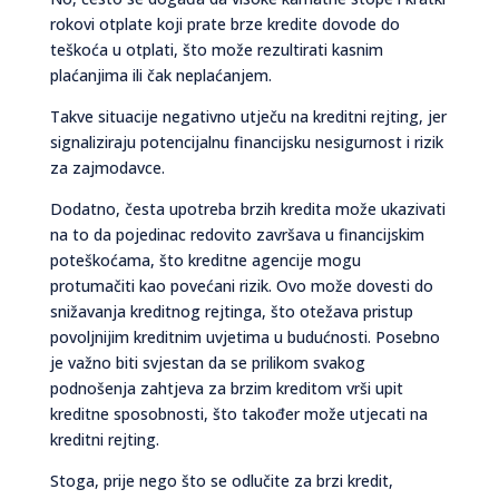
rokovi otplate koji prate brze kredite dovode do
teškoća u otplati, što može rezultirati kasnim
plaćanjima ili čak neplaćanjem.
Takve situacije negativno utječu na kreditni rejting, jer
signaliziraju potencijalnu financijsku nesigurnost i rizik
za zajmodavce.
Dodatno, česta upotreba brzih kredita može ukazivati
na to da pojedinac redovito završava u financijskim
poteškoćama, što kreditne agencije mogu
protumačiti kao povećani rizik. Ovo može dovesti do
snižavanja kreditnog rejtinga, što otežava pristup
povoljnijim kreditnim uvjetima u budućnosti. Posebno
je važno biti svjestan da se prilikom svakog
podnošenja zahtjeva za brzim kreditom vrši upit
kreditne sposobnosti, što također može utjecati na
kreditni rejting.
Stoga, prije nego što se odlučite za brzi kredit,