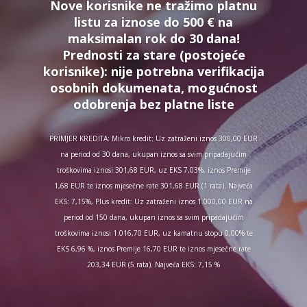
Nove korisnike ne tražimo platnu
listu za iznose do 500 € na
maksimalan rok do 30 dana!
Prednosti za stare (postojeće
korisnike):
nije potrebna verifikacija
osobnih dokumenata, mogućnost
odobrenja bez platne liste
PRIMJER KREDITA: Mikro kredit: Uz zatraženi iznos 300,00 EUR
na period od 30 dana, ukupan iznos sa svim pripadajućim
troškovima iznosi 301,68 EUR, uz EKS 7,03%, iznos Premije
1,68 EUR te iznos mjesečne rate 301,68 EUR (1 rata). Najveća
EKS: 7,15%, Plus kredit: Uz zatraženi iznos 1.000,00 EUR na
period od 150 dana, ukupan iznos sa svim pripadajućim
troškovima iznosi 1.016,70 EUR, uz kamatnu stopu 0,00% te
EKS 6,96 %, iznos Premije 16,70 EUR te iznos mjesečne rate
203,34 EUR (5 rata). Najveća EKS: 7,15 %