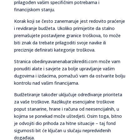
prilagođen vašim specifičnim potrebama i
financijskom stanju.
Korak koji se često zanemaruje jest redovito praćenje
i revidiranje budžeta. Ukoliko primijetite da stalno
premašujete postavljene granice troškova, to može
biti znak da trebate prilagoditi svoje navike ili
preciznije definirati kategorije troškova.
Stranica obedinyavanenabarzikrediti.com može vam
ponuditi alate i savjete za bolje upravljanje vašim
dugovima i izdacima, pomažući vam da ostvarite bolju
kontrolu nad vašim financijama.
Budžetiranje također uključuje određivanje prioriteta
za vaše troškove. Razlikujte esencijalne troškove
poput stanarine, hrane i računa od neesencijalnih, u
kojima se ponekad može uštedjeti. Osim toga, bitno
je odvojiti dio prihoda za hitne situacije – taj fond
sigurnosti bit će ključan u slučaju nepredviđenih
događaja.