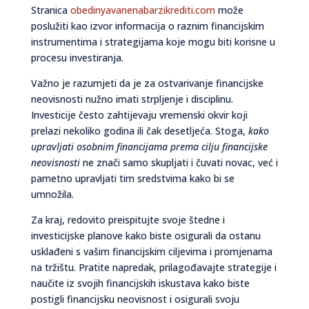
Stranica
obedinyavanenabarzikrediti.com
može
poslužiti kao izvor informacija o raznim financijskim
instrumentima i strategijama koje mogu biti korisne u
procesu investiranja.
Važno je razumjeti da je za ostvarivanje financijske
neovisnosti nužno imati strpljenje i disciplinu.
Investicije često zahtijevaju vremenski okvir koji
prelazi nekoliko godina ili čak desetljeća. Stoga,
kako
upravljati osobnim financijama prema cilju financijske
neovisnosti
ne znači samo skupljati i čuvati novac, već i
pametno upravljati tim sredstvima kako bi se
umnožila.
Za kraj, redovito preispitujte svoje štedne i
investicijske planove kako biste osigurali da ostanu
usklađeni s vašim financijskim ciljevima i promjenama
na tržištu. Pratite napredak, prilagođavajte strategije i
naučite iz svojih financijskih iskustava kako biste
postigli financijsku neovisnost i osigurali svoju