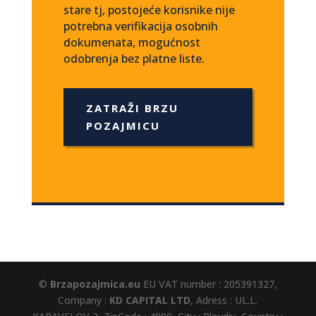
stare tj, postojeće korisnike nije
potrebna verifikacija osobnih
dokumenata, mogućnost
odobrenja bez platne liste.
ZATRAŽI BRZU
POZAJMICU
©
Brzapozajmica.eu
EU VAT number : 205391327,
Company :
KD CAPITAL LTD
, Adress : UL.L.