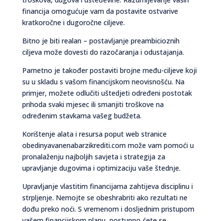
financija omogućuje vam da postavite ostvarive
kratkoročne i dugoročne ciljeve.
Bitno je biti realan – postavljanje preambicioznih
ciljeva može dovesti do razočaranja i odustajanja.
Pametno je također postaviti brojne među-ciljeve koji
su u skladu s vašom financijskom neovisnošću. Na
primjer, možete odlučiti uštedjeti određeni postotak
prihoda svaki mjesec ili smanjiti troškove na
određenim stavkama vašeg budžeta.
Korištenje alata i resursa poput web stranice
obedinyavanenabarzikrediti.com može vam pomoći u
pronalaženju najboljih savjeta i strategija za
upravljanje dugovima i optimizaciju vaše štednje.
Upravljanje vlastitim financijama zahtijeva disciplinu i
strpljenje. Nemojte se obeshrabriti ako rezultati ne
dođu preko noći. S vremenom i dosljednim pristupom
vašem financijskom planu, postupno ćete se