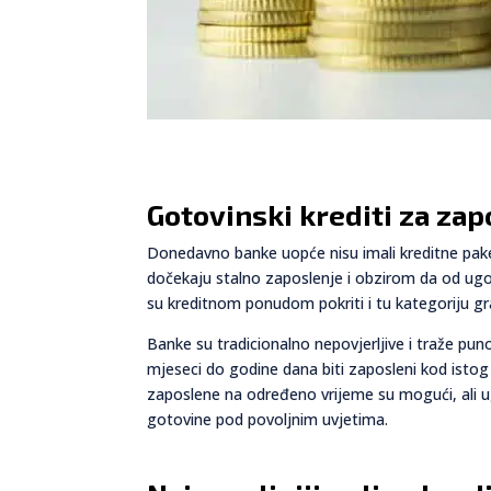
Gotovinski krediti za za
Donedavno banke uopće nisu imali kreditne paket
dočekaju stalno zaposlenje i obzirom da od ugov
su kreditnom ponudom pokriti i tu kategoriju g
Banke su tradicionalno nepovjerljive i traže pu
mjeseci do godine dana biti zaposleni kod istog 
zaposlene na određeno vrijeme su mogući, ali ugl
gotovine pod povoljnim uvjetima.