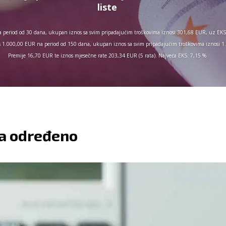
liste
 period od 30 dana, ukupan iznos sa svim pripadajućim troškovima iznosi 301,68 EUR, uz EKS 
nos 1.000,00 EUR na period od 150 dana, ukupan iznos sa svim pripadajućim troškovima iznosi
Premije 16,70 EUR te iznos mjesečne rate 203,34 EUR (5 rata). Najveća EKS: 7,15 %
na određeno