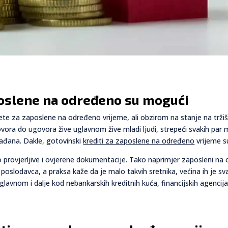
poslene na određeno su mogući
e za zaposlene na određeno vrijeme, ali obzirom na stanje na tržišt
ora do ugovora žive uglavnom žive mladi ljudi, strepeći svakih par m
rađana. Dakle, gotovinski
krediti za zaposlene na određeno
vrijeme s
no provjerljive i ovjerene dokumentacije. Tako naprimjer zaposleni n
poslodavca, a praksa kaže da je malo takvih sretnika, većina ih je sv
avnom i dalje kod nebankarskih kreditnih kuća, financijskih agencija 