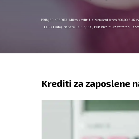
PRIMJER KREDITA: Mikro kredit: Uz zatraženi iznos 300,00 EUR na
EUR (1 rata). Najveća EKS: 7,15%, Plus kredit: Uz zatraženi iz
Krediti za zaposlene 