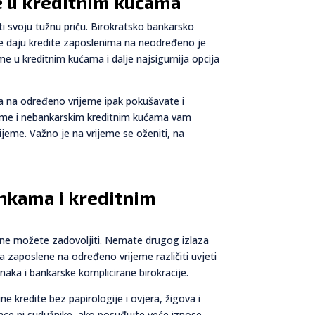
me u kreditnim kućama
ti svoju tužnu priču. Birokratsko bankarsko
nke daju kredite zaposlenima na neodređeno je
 u kreditnim kućama i dalje najsigurnija opcija
a na određeno vrijeme ipak pokušavate i
eme i nebankarskim kreditnim kućama vam
ijeme. Važno je na vrijeme se oženiti, na
ankama i kreditnim
ne možete zadovoljiti. Nemate drugog izlaza
za zaposlene na određeno vrijeme različiti uvjeti
aka i bankarske komplicirane birokracije.
ne kredite bez papirologije i ovjera, žigova i
ce ni sudužnike, ako posuđujte veće iznose,