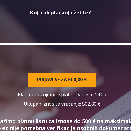
Koji rok plaćanja želite?
PRIJAVI SE ZA
500,00 €
Planirano vrijeme isplate
: Danas u 14:06
Ukupan iznos za vraćanje:
502,80 €
ažimo platnu listu za iznose do 500 € na maksimal
ke):
nije potrebna verifikacija osobnih dokumena