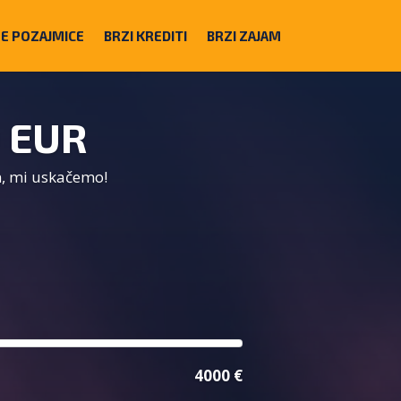
E POZAJMICE
BRZI KREDITI
BRZI ZAJAM
 EUR
n, mi uskačemo!
4000 €