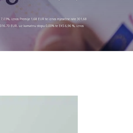
7,03%, iznos Premije 1,68 EUR te iznos mjesečne rate 301,68
 1.016,70 EUR, uz kamatnu stopu 0,00% te EKS 6,96 %, iznos