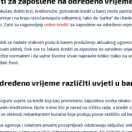
diti za zaposlene na određeno vrije
šao dobiti brzi, kratkoročni, gotovinski kredit u banci može ispriča
renje i na kraju razočaravajuća odbijenica, tako da “patka” da i ba
. Zato su najpovoljniji
online krediti
za zaposlene na određeno vrijeme
, dok se nadate stalnom poslu ili barem produženju aktualnog ugovor
novati obitelj. Dok sve to čekate
krediti za zaposlene na određeno
vrij
te normalnim i da važne životne stvari napravite koliko toliko na vr
đati život.
dređeno vrijeme različiti uvjeti u b
guće uvjete za kredit koji kao privremeno zaposlena osoba nikako 
m kreditorima. Niste vi krivi što je nered na tržištu rada, a krediti 
se okrenuti nebankarskim kućama koje posluju posve različito od ban
 agencije i ovlašteni privatni pozajmljivači odobravaju isključivo onli
rijeme su samo uz ovakvu jednostavnost i mogući. Ne trebate ni jam