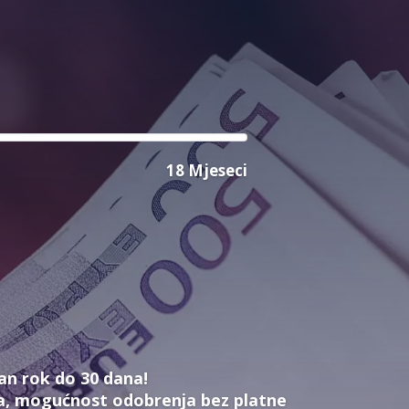
18 Mjeseci
an rok do 30 dana!
ta, mogućnost odobrenja bez platne