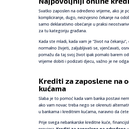
Najpovoljniji online kre
Svatko zaposlen na određeno vrijeme, ako je poku
kompliciranje, dugo, neizvjesno čekanje na odob
samo deklarativno obećanje u praksi neostvarivo
za tu kategoriju građana.
Kada ste mladi, kada vam je “život na čekanju”
normalno živjeti, zaljubljivati se, vjenčavati, os
pomažu da taj svoj život ipak pomalo barem održi
vrijeme dobiti i podizati djecu, važno je ne odga
Krediti za zaposlene na o
kućama
Slaba je to pomoć kada vam banka postavi nemo
ako vam novac treba nego se okrenuti alternativni
u bankama i kreditnim kućama, naravno da ćete 
Prije svega nebankarske kreditne kuće, financijske
provjera.
Krediti za zaposlene na određeno
v