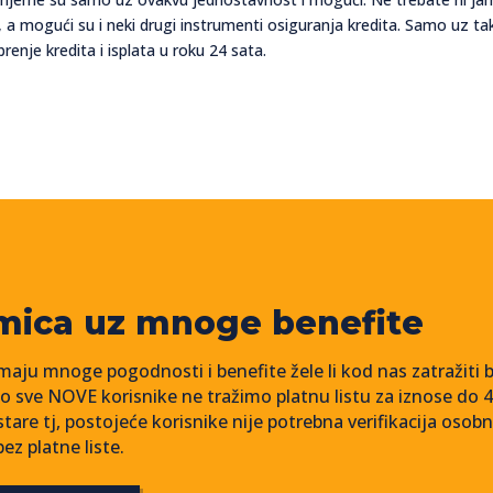
it, a mogući su i neki drugi instrumenti osiguranja kredita. Samo uz
enje kredita i isplata u roku 24 sata.
mica uz mnoge benefite
i imaju mnoge pogodnosti i benefite žele li kod nas zatražiti 
Tako sve NOVE korisnike ne tražimo platnu listu za iznose d
stare tj, postojeće korisnike nije potrebna verifikacija oso
z platne liste.