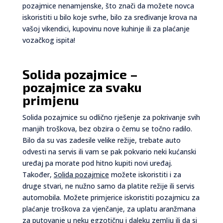
pozajmice nenamjenske, što znači da možete novca
iskoristiti u bilo koje svrhe, bilo za sređivanje krova na
vašoj vikendici, kupovinu nove kuhinje ili za plaćanje
vozačkog ispita!
Solida pozajmice –
pozajmice za svaku
primjenu
Solida pozajmice su odlično rješenje za pokrivanje svih
manjih troškova, bez obzira o čemu se točno radilo.
Bilo da su vas zadesile velike režije, trebate auto
odvesti na servis ili vam se pak pokvario neki kućanski
uređaj pa morate pod hitno kupiti novi uređaj.
Također,
Solida pozajmice
možete iskoristiti i za
druge stvari, ne nužno samo da platite režije ili servis
automobila. Možete primjerice iskoristiti pozajmicu za
plaćanje troškova za vjenčanje, za uplatu aranžmana
za putovanje u neku egzotičnu i daleku zemlju ili da si