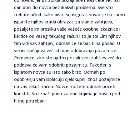
do novca, jer uz Solida pozajmice moći ćete već isti
dan doći do novca bez ikakvih problema. Sve što
trebate učiniti kako biste si osigurali novac je da samo
ispunite njihov kratki obrazac za slanje zahtjeva,
pošaljete im presliku vaše važeće osobne iskaznice i
kartice od vašeg tekućeg račun i to je to! Čim njihov
tim vidi vaš zahtjev, odmah će se baciti na posao. U
većini slučajeva već isti dan odobravaju pozajmice.
Primjerice, ako ste ujutro poslali svoj zahtjev već do
podneva će vam odobriti pozajmicu. Također, s
isplatom novca su isto tako brzo. Odmah po
odobrenju vam isplaćuju cjelokupni iznos pozajmice
na vaš tekući račun. Novce možete odmah početi
koristiti, što znači puno za one kojima je novca pod
hitno potreban.