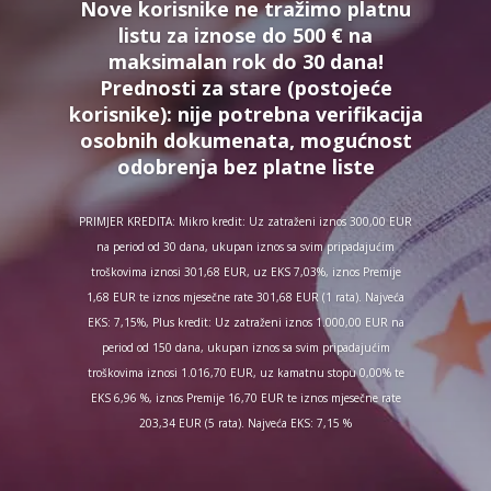
Nove korisnike ne tražimo platnu
listu za iznose do 500 € na
maksimalan rok do 30 dana!
Prednosti za stare (postojeće
korisnike):
nije potrebna verifikacija
osobnih dokumenata, mogućnost
odobrenja bez platne liste
PRIMJER KREDITA: Mikro kredit: Uz zatraženi iznos 300,00 EUR
na period od 30 dana, ukupan iznos sa svim pripadajućim
troškovima iznosi 301,68 EUR, uz EKS 7,03%, iznos Premije
1,68 EUR te iznos mjesečne rate 301,68 EUR (1 rata). Najveća
EKS: 7,15%, Plus kredit: Uz zatraženi iznos 1.000,00 EUR na
period od 150 dana, ukupan iznos sa svim pripadajućim
troškovima iznosi 1.016,70 EUR, uz kamatnu stopu 0,00% te
EKS 6,96 %, iznos Premije 16,70 EUR te iznos mjesečne rate
203,34 EUR (5 rata). Najveća EKS: 7,15 %