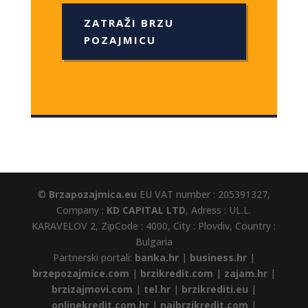
ZATRAŽI BRZU
POZAJMICU
©
Brzapozajmica.eu
EU VAT number : 205391327,
Company :
KD CAPITAL LTD
, Adress : UL.L.
KARAVELOV 2, ZipCode : 4000, City : Plovdiv, Country :
Bulgaria
Partnerski portali:
banka.hr
|
business.hr
|
brzepozajmice.com
|
brzikredit.com
|
zajam.hr
|
brzizajmovi.com
|
tel.hr
|
brzikrediti.eu
|
onlinekredit.com.hr
|
najbrzikredit.com
|