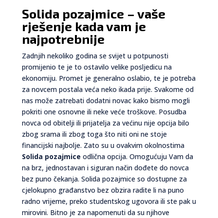
Solida pozajmice – vaše
rješenje kada vam je
najpotrebnije
Zadnjih nekoliko godina se svijet u potpunosti
promijenio te je to ostavilo velike posljedicu na
ekonomiju. Promet je generalno oslabio, te je potreba
za novcem postala veća neko ikada prije. Svakome od
nas može zatrebati dodatni novac kako bismo mogli
pokriti one osnovne ili neke veće troškove. Posudba
novca od obitelji ili prijatelja za većinu nije opcija bilo
zbog srama ili zbog toga što niti oni ne stoje
financijski najbolje. Zato su u ovakvim okolnostima
Solida pozajmice
odlična opcija. Omogućuju Vam da
na brz, jednostavan i siguran način dođete do novca
bez puno čekanja. Solida pozajmice so dostupne za
cjelokupno građanstvo bez obzira radite li na puno
radno vrijeme, preko studentskog ugovora ili ste pak u
mirovini. Bitno je za napomenuti da su njihove